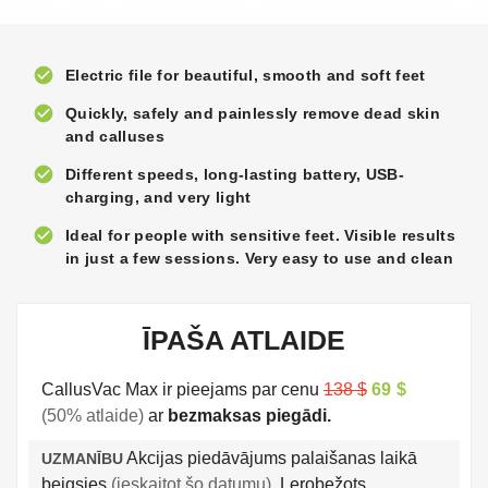
check_circle
Electric file for beautiful, smooth and soft feet
check_circle
Quickly, safely and painlessly remove dead skin
and calluses
check_circle
Different speeds, long-lasting battery, USB-
charging, and very light
check_circle
Ideal for people with sensitive feet. Visible results
in just a few sessions. Very easy to use and clean
ĪPAŠA ATLAIDE
CallusVac Max ir pieejams par cenu
138 $
69 $
(50% atlaide)
ar
bezmaksas piegādi.
Akcijas piedāvājums palaišanas laikā
UZMANĪBU
beigsies
(ieskaitot šo datumu)
. Lerobežots