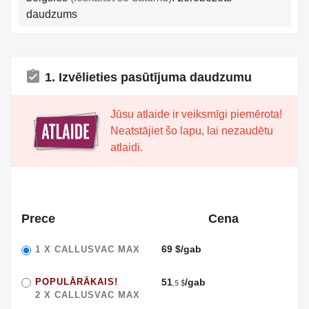
daudzums
assignment_turned_in
1. Izvēlieties pasūtījuma daudzumu
Jūsu atlaide ir veiksmīgi piemērota!
Neatstājiet šo lapu, lai nezaudētu
atlaidi.
Prece
Cena
69 $/gab
1 X
CALLUSVAC MAX
POPULĀRĀKAIS!
51
/gab
,5 $
2 X
CALLUSVAC MAX