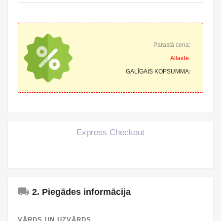
Parastā cena:
Atlaide:
GALĪGAIS KOPSUMMA:
Express Checkout
local_shipping
2. Piegādes informācija
VĀRDS UN UZVĀRDS