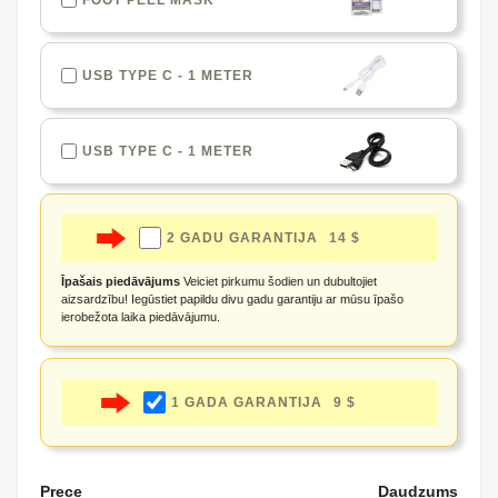
FOOT PEEL MASK
USB TYPE C - 1 METER
USB TYPE C - 1 METER
2 GADU GARANTIJA
14 $
Īpašais piedāvājums
Veiciet pirkumu šodien un dubultojiet
aizsardzību! Iegūstiet papildu divu gadu garantiju ar mūsu īpašo
ierobežota laika piedāvājumu.
1 GADA GARANTIJA
9 $
Prece
Daudzums