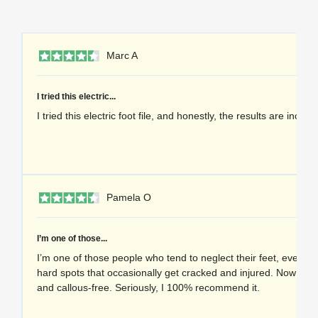
1 
Marc A
I tried this electric...
I tried this electric foot file, and honestly, the results are incred
1 
Pamela O
I’m one of those...
I’m one of those people who tend to neglect their feet, even t
hard spots that occasionally get cracked and injured. Now my f
and callous-free. Seriously, I 100% recommend it.