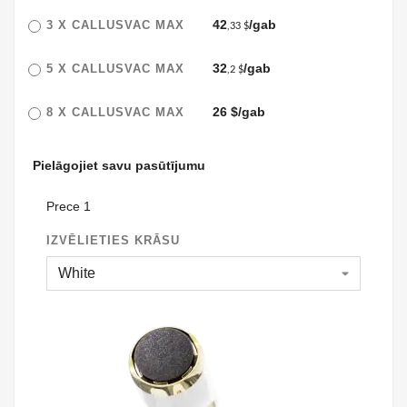
42
/gab
3 X
CALLUSVAC MAX
,33 $
32
/gab
5 X
CALLUSVAC MAX
,2 $
26 $/gab
8 X
CALLUSVAC MAX
Pielāgojiet savu pasūtījumu
Prece 1
IZVĒLIETIES KRĀSU